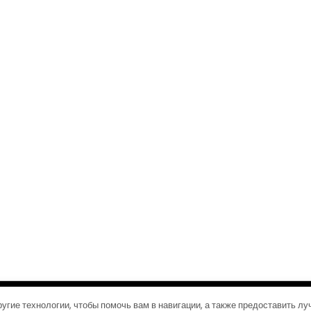
©2026 Журналы путешествий
| Дизайн:
Газетная тема WordPress
угие технологии, чтобы помочь вам в навигации, а также предоставить л