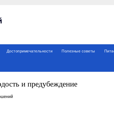
й
Достопримечательности
Полезные советы
Пита
дость и предубеждение
ношений
sniki
вить