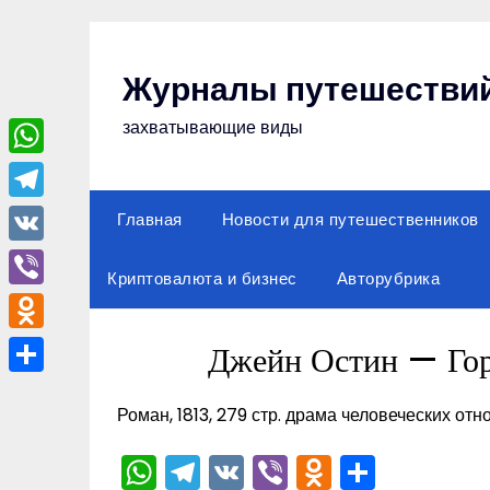
Перейти
к
содержимому
Журналы путешестви
захватывающие виды
WhatsApp
Telegram
Главная
Новости для путешественников
VK
Криптовалюта и бизнес
Авторубрика
Viber
Odnoklassniki
Джейн Остин — Гор
Отправить
Роман, 1813, 279 стр. драма человеческих от
WhatsApp
Telegram
VK
Viber
Odnoklas
Отпра