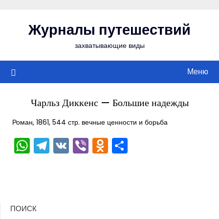
Перейти
к
Журналы путешествий
содержимому
захватывающие виды
Меню
Чарльз Диккенс — Большие надежды
Роман, 1861, 544 стр. вечные ценности и борьба
WhatsApp
Telegram
VK
Viber
Odnoklassniki
Отправить
ПОИСК