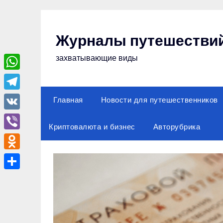
Перейти
к
содержимому
Журналы путешестви
захватывающие виды
WhatsApp
Telegram
Главная
Новости для путешественников
VK
Криптовалюта и бизнес
Авторубрика
Viber
Odnoklassniki
Отправить