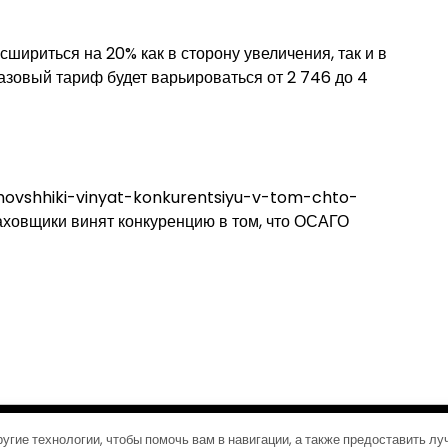
ириться на 20% как в сторону увеличения, так и в
базовый тариф будет варьироваться от 2 746 до 4
hovshhiki-vinyat-konkurentsiyu-v-tom-chto-
овщики винят конкуренцию в том, что ОСАГО
©2026 Журналы путешествий
| Дизайн:
Газетная тема WordPress
угие технологии, чтобы помочь вам в навигации, а также предоставить л