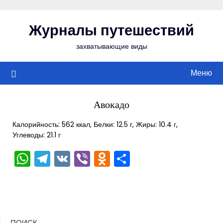
Перейти
к
Журналы путешествий
содержимому
захватывающие виды
Меню
Авокадо
Калорийность: 562 ккал, Белки: 12.5 г, Жиры: 10.4 г,
Углеводы: 21.1 г
WhatsApp
Telegram
VK
Viber
Odnoklassniki
Отправить
ПОИСК