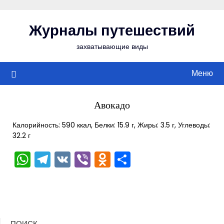
Перейти
к
Журналы путешествий
содержимому
захватывающие виды
Меню
Авокадо
Калорийность: 590 ккал, Белки: 15.9 г, Жиры: 3.5 г, Углеводы:
32.2 г
WhatsApp
Telegram
VK
Viber
Odnoklassniki
Отправить
ПОИСК