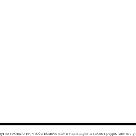
©2026 Журналы путешествий
| Дизайн:
Газетная тема WordPress
угие технологии, чтобы помочь вам в навигации, а также предоставить л