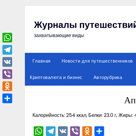
Перейти
к
содержимому
Журналы путешестви
захватывающие виды
WhatsApp
Telegram
Главная
Новости для путешественников
VK
Криптовалюта и бизнес
Авторубрика
Viber
Odnoklassniki
Ап
Отправить
Калорийность: 254 ккал, Белки: 23.0 г, Жиры: 4
WhatsApp
Telegram
VK
Viber
Odnoklas
Отпра