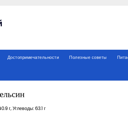
й
Достопримечательности
Полезные советы
Пита
ельсин
0.9 г, Углеводы: 63.1 г
sniki
вить