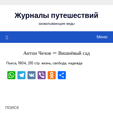
Перейти
к
Журналы путешествий
содержимому
захватывающие виды
Меню
Антон Чехов — Вишнёвый сад
Пьеса, 1904, 210 стр. жизнь, свобода, надежда
WhatsApp
Telegram
VK
Viber
Odnoklassniki
Отправить
ПОИСК