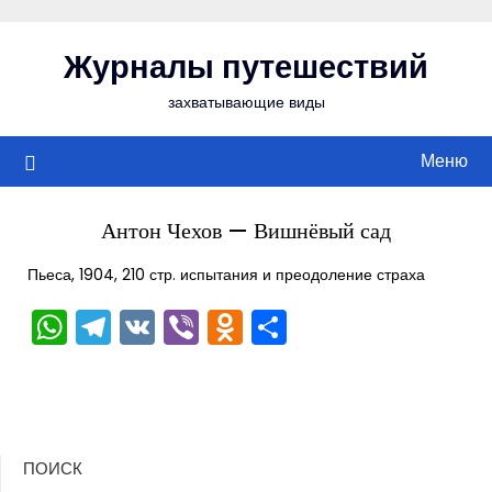
Перейти
к
Журналы путешествий
содержимому
захватывающие виды
Меню
Антон Чехов — Вишнёвый сад
Пьеса, 1904, 210 стр. испытания и преодоление страха
WhatsApp
Telegram
VK
Viber
Odnoklassniki
Отправить
ПОИСК