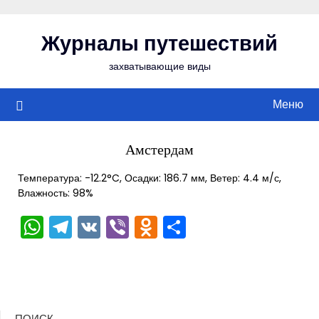
Перейти
к
Журналы путешествий
содержимому
захватывающие виды
Меню
Амстердам
Температура: -12.2°C, Осадки: 186.7 мм, Ветер: 4.4 м/с,
Влажность: 98%
WhatsApp
Telegram
VK
Viber
Odnoklassniki
Отправить
ПОИСК