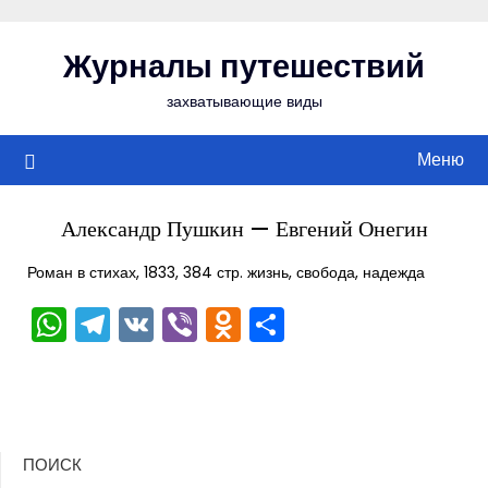
Перейти
к
Журналы путешествий
содержимому
захватывающие виды
Меню
Александр Пушкин — Евгений Онегин
Роман в стихах, 1833, 384 стр. жизнь, свобода, надежда
WhatsApp
Telegram
VK
Viber
Odnoklassniki
Отправить
ПОИСК